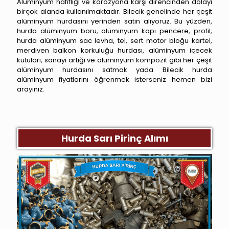
Alüminyum hafifliği ve korozyona karşı direncinden dolayı
birçok alanda kullanılmaktadır. Bilecik genelinde her çeşit
alüminyum hurdasını yerinden satın alıyoruz. Bu yüzden,
hurda alüminyum boru, alüminyum kapı pencere, profil,
hurda alüminyum sac levha, tel, sert motor bloğu kartel,
merdiven balkon korkuluğu hurdası, alüminyum içecek
kutuları, sanayi artığı ve alüminyum kompozit gibi her çeşit
alüminyum hurdasını satmak yada Bilecik hurda
alüminyum fiyatlarını öğrenmek isterseniz hemen bizi
arayınız.
Yenipazar Hurdacı
Hurda Sarı Pirinç Alımı