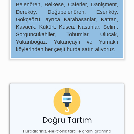
Belenören, Belkese, Caferler, Danişment,
Dereköy, Doğubelenören, Esenköy,
Gökçeözü,
ayrıca Karahasanlar, Katran,
Kavacık, Kükürt, Kuşca, Nasuhlar, Selim,
Sorguncukahiler, Tohumlar,
Ulucak,
Yukarıboğaz, Yukarıçaylı ve Yumaklı
köylerinden her çeşit hurda satın alıyoruz.
Yenipazar Hurdacı
Doğru Tartım
Hurdalarınız, elektronik tartı ile gramı gramına