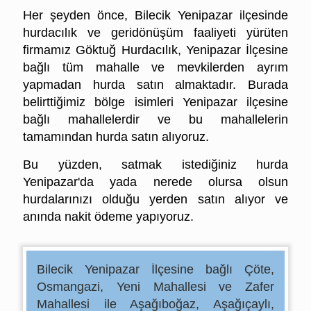
Her şeyden önce, Bilecik Yenipazar ilçesinde
hurdacılık ve geridönüşüm faaliyeti yürüten
firmamız Göktuğ Hurdacılık, Yenipazar İlçesine
bağlı tüm mahalle ve mevkilerden ayrım
yapmadan hurda satın almaktadır. Burada
belirttiğimiz bölge isimleri Yenipazar ilçesine
bağlı mahallelerdir ve bu mahallelerin
tamamından hurda satın alıyoruz.
Bu yüzden, satmak istediğiniz hurda
Yenipazar'da yada nerede olursa olsun
hurdalarınızı olduğu yerden satın alıyor ve
anında nakit ödeme yapıyoruz.
Yenipazar Hurdacı
Bilecik Yenipazar İlçesine bağlı Çöte,
Osmangazi, Yeni Mahallesi ve Zafer
Mahallesi ile
Aşağıboğaz, Aşağıçaylı,