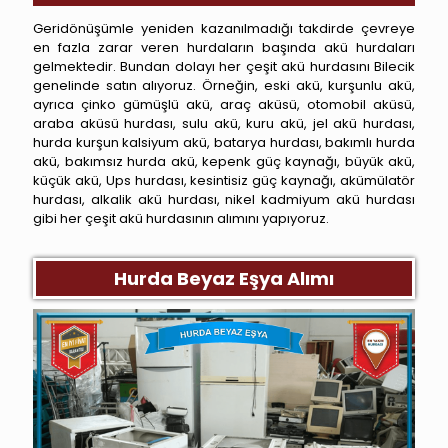
Geridönüşümle yeniden kazanılmadığı takdirde çevreye
en fazla zarar veren hurdaların başında akü hurdaları
gelmektedir. Bundan dolayı her çeşit akü hurdasını Bilecik
genelinde satın alıyoruz. Örneğin, eski akü, kurşunlu akü,
ayrıca çinko gümüşlü akü, araç aküsü, otomobil aküsü,
araba aküsü hurdası, sulu akü, kuru akü, jel akü hurdası,
hurda kurşun kalsiyum akü, batarya hurdası, bakımlı hurda
akü, bakımsız hurda akü, kepenk güç kaynağı, büyük akü,
küçük akü, Ups hurdası, kesintisiz güç kaynağı, akümülatör
hurdası, alkalik akü hurdası, nikel kadmiyum akü hurdası
gibi her çeşit akü hurdasının alımını yapıyoruz.
Hurda Beyaz Eşya Alımı