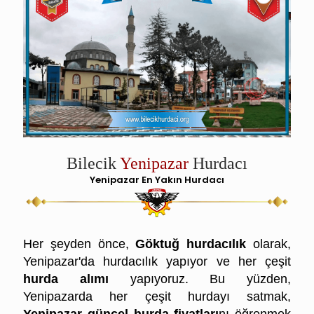
Bilecik
Yenipazar
Hurdacı
Yenipazar En Yakın Hurdacı
Yenipazar Hurdacı
Her şeyden önce,
Göktuğ hurdacılık
olarak,
Yenipazar'da hurdacılık yapıyor ve
her çeşit
hurda alımı
yapıyoruz. Bu yüzden,
Yenipazarda her çeşit hurdayı satmak,
Yenipazar güncel hurda fiyatları
nı öğrenmek