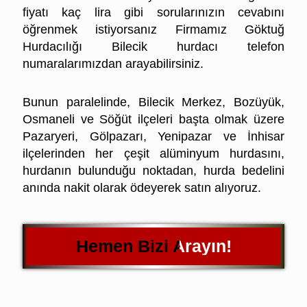
fiyatı kaç lira gibi sorularınızın cevabını
öğrenmek istiyorsanız Firmamız
Göktuğ
Hurdacılığı Bilecik hurdacı telefon
numaralarımızdan arayabilirsiniz.
Bilecik Hurda Alüminyum Fiyatları
Bunun paralelinde, Bilecik Merkez, Bozüyük,
Osmaneli ve Söğüt ilçeleri başta olmak üzere
Pazaryeri, Gölpazarı, Yenipazar ve İnhisar
ilçelerinden her çeşit alüminyum hurdasını,
hurdanın bulunduğu noktadan, hurda bedelini
anında nakit olarak ödeyerek satın alıyoruz.
Hemen Bizi Arayın!