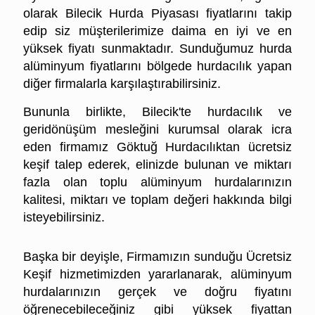
olarak Bilecik Hurda Piyasası fiyatlarını takip
edip
siz müşterilerimize daima en iyi ve en
yüksek fiyatı sunmaktadır. Sunduğumuz hurda
alüminyum
fiyatlarını bölgede hurdacılık yapan
diğer firmalarla karşılaştırabilirsiniz.
Bununla birlikte, Bilecik'te hurdacılık ve
geridönüşüm mesleğini kurumsal olarak icra
eden firmamız Göktuğ Hurdacılıktan ücretsiz
keşif talep ederek, elinizde bulunan ve miktarı
fazla olan toplu alüminyum hurdalarınızın
kalitesi, miktarı ve toplam değeri hakkında bilgi
isteyebilirsiniz.
Bilecik Hurda Alüminyum Fiyatları
Başka bir deyişle, Firmamızın sunduğu Ücretsiz
Keşif hizmetimizden yararlanarak, alüminyum
hurdalarınızın gerçek ve doğru fiyatını
öğrenecebileceğiniz gibi yüksek fiyattan